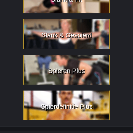
Slank & Gespierd
Spieren Plus
Spierdefinitie Plus