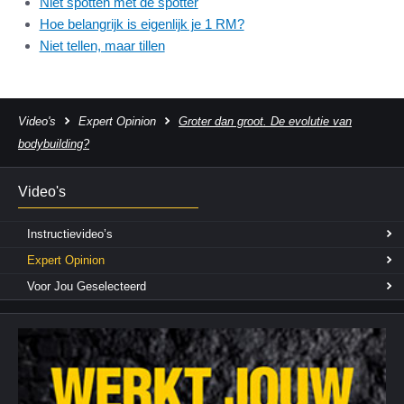
Niet spotten met de spotter
Hoe belangrijk is eigenlijk je 1 RM?
Niet tellen, maar tillen
Video's
Expert Opinion
Groter dan groot. De evolutie van
bodybuilding?
Video's
Instructievideo’s
Expert Opinion
Voor Jou Geselecteerd