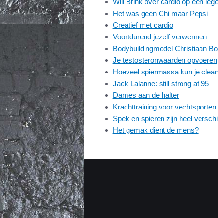
Will Brink over cardio op een le
Het was geen Chi maar Pepsi
Creatief met cardio
Voortdurend jezelf verwennen
Bodybuildingmodel Christiaan B
Je testosteronwaarden opvoeren
Hoeveel spiermassa kun je clea
Jack Lalanne: still strong at 95
Dames aan de halter
Krachttraining voor vechtsporten
Spek en spieren zijn heel verschi
Het gemak dient de mens?