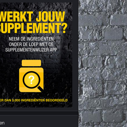
Nieuws archief
Citrus Aurantium
Tribulus Terrestris
Vitaminen en
mineralen
Weight Gainers
en