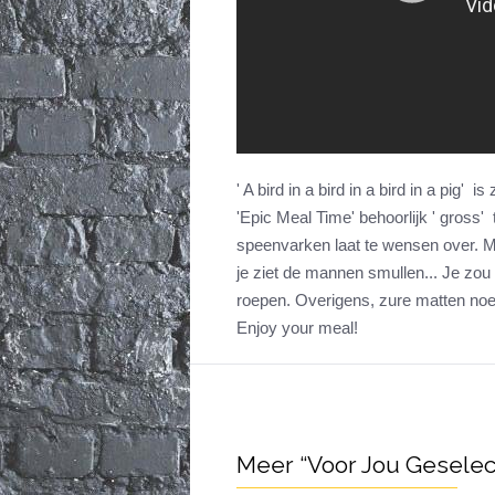
' A bird in a bird in a bird in a pig'
'Epic Meal Time' behoorlijk ' gross
speenvarken laat te wensen over. Ma
je ziet de mannen smullen... Je zou 
roepen. Overigens, zure matten noe
Enjoy your meal!
Meer “Voor Jou Geselec