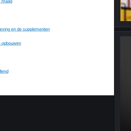
ge maag
oeving en de supplementen
n opbouwen
llend