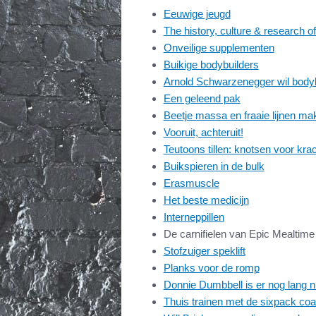
Eeuwige jeugd
The history, culture & research o
Onveilige supplementen
Buikige bodybuilders
Arnold Schwarzenegger wil bodyb
Een geleend pak
Beetje massa en fraaie lijnen ma
Vooruit, achteruit!
Teutoons tillen: knotsen voor kra
Buikspieren in de bulk
Erasmuscle
Het beste medicijn
Interneppillen
De carnifielen van Epic Mealtime
Stofzuiger speklift
Planks voor de romp
Donnie Dumbbell is er nog lang n
Thuis trainen met de sixpack co