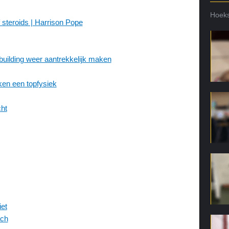
Hoeks
f steroids | Harrison Pope
uilding weer aantrekkelijk maken
ken een topfysiek
cht
iet
ach