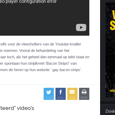
Cardiotraining
Nutriënt Timing
Hartslag en intensiteit
Voedingsfouten top 5
Combi van cardio en kracht
Veel gestelde vragen
Trainingsfouten top 10
Veel gestelde vragen
 is zelfs voor de vleeshufters van de Youtube-knaller
' te noemen. Vooral de behandeling van het
ar toch, als het geheel dan eenmaal op tafel staat en
er spontaan hun strijdkreet 'Bacon Strips!' van
men de heren op hun website ' gay bacon strips'.
teerd” video’s
Doel