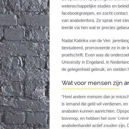
wetenschappelijke studies en beleid
facebookgroepen, en zocht contact
van anabolenfora. Ze sprak met sleut
leerde via hen wat er precies gebeu
Nadat Katinka van de Ven jarenlang
bestudeerd, promoveerde ze in de le
proefschrift. Even was de onderzoe
University in Engeland, in Nederla
de gelegenheid gebruik, en stelden
Wat voor mensen zijn a
“Heel andere mensen dan je missch
is iemand die geld wil verdienen, en
anabolen kunnen aanrichten. Opspo
bovenop, en hebben het over ‘crimin
anabolenhandel actief zouden zijn.