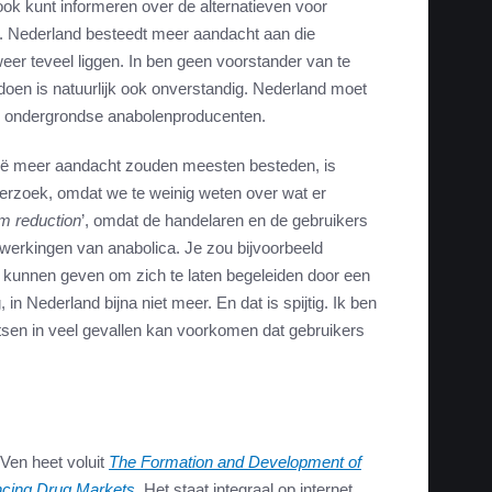
ok kunt informeren over de alternatieven voor
k. Nederland besteedt meer aandacht aan die
 weer teveel liggen. In ben geen voorstander van te
 doen is natuurlijk ook onverstandig. Nederland moet
oor ondergrondse anabolenproducenten.
ië meer aandacht zouden meesten besteden, is
derzoek, omdat we te weinig weten over wat er
m reduction
’, omdat de handelaren en de gebruikers
ijwerkingen van anabolica. Je zou bijvoorbeeld
 kunnen geven om zich te laten begeleiden door een
 in Nederland bijna niet meer. En dat is spijtig. Ik ben
rtsen in veel gevallen kan voorkomen dat gebruikers
 Ven heet voluit
The Formation and Development of
ncing Drug Markets
.
Het staat integraal op internet.