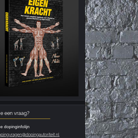
je een vraag?
e dopinginfolijn
pingvragen@dopingautoriteit.nl