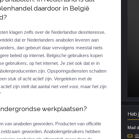
olenhandel daardoor in België
nd?
sten klagen zelfs over de Nederlandse desinteresse.
ontdekt dat er Nederlanders anabolen leveren aan
landers, dan gebeurt daar vervolgens meestal niets
ngere beleid op internet. Belgische gebruikers kopen
gebruikers, op het internet. Je ziet ook dat er in
abolenproducenten zijn. Opsporingsdiensten schatten
en stuk of acht actief zijn. Vergeleken met de
ctief zijn stelt dat aantal niet veel voor, maar het zijn
”
e ondergrondse werkplaatsen?
Heb 
ten van anabolen geworden. Producten van officiële
Mail d
n zeldzaam geworden. Anabolengebruikers hebben
do