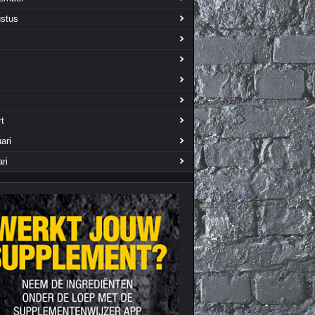
Nieuws archief
Citrus Aurantium
stus
Tribulus Terrestris
Vitaminen en
mineralen
Weight Gainers
t
ari
ari