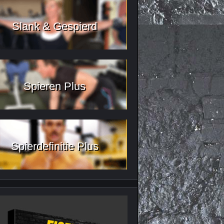
Slank & Gespierd
Spieren Plus
Spierdefinitie Plus