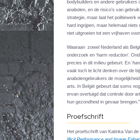
bodybuilders en andere gebruikers o
anabolen, en de risico’s van gebrui
strategie, maar laat het politiewerk
hard ingrijpen, maar helemaal niets
niet uitgroeien tot een vrijhaven v
Waaraan zowel Nederland als Belg
onderzoek en ‘
harm reduction
’. On
precies in dit milieu gebeurt. En ‘
har
vaak toch te licht denken over de b
anabolengebruikers de mogelijkheid
arts. In België gebeurt dat soms nog,
ervan overtuigd dat controle door a
hun gezondheid in gevaar brengen.”
Proefschrift
Het proefschrift van Katinka Van de
Illicit Performance and Image Enha