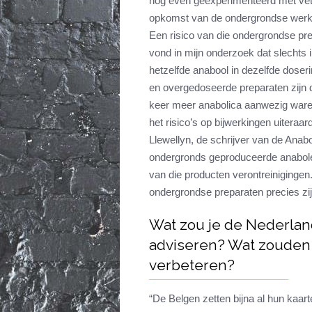
nog even geëxperimenteerd met veter
opkomst van de ondergrondse werkpl
Een risico van die ondergrondse prep
vond in mijn onderzoek dat slechts 
hetzelfde anabool in dezelfde doseri
en overgedoseerde preparaten zijn de
keer meer anabolica aanwezig waren 
het risico’s op bijwerkingen uiteraar
Llewellyn, de schrijver van de Anabo
ondergronds geproduceerde anabolen 
van die producten verontreinigingen. 
ondergrondse preparaten precies zi
Wat zou je de Nederlan
adviseren? Wat zouden 
verbeteren?
“De Belgen zetten bijna al hun kaar