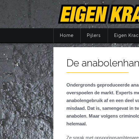
Home
Pijlers
Eigen Krac
De anabolenhand
Principes
Training
Voeding
Ondergronds geproduceerde anabol
Supplemente
overspoelen de markt. Experts m
anabolengebruik af en een deel v
Herstel
misdaad. Dat is, samengevat in tw
Mentaal
anabolen. Maar volgens criminolo
Jaarprogram
helemaal.
Ze sprak met opsporingsambtenaren 