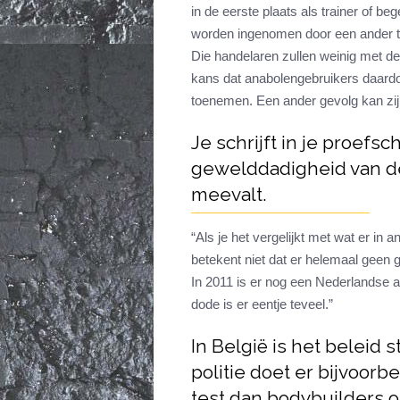
in de eerste plaats als trainer of be
worden ingenomen door een ander typ
Die handelaren zullen weinig met d
kans dat anabolengebruikers daardo
toenemen. Een ander gevolg kan zij
Je schrijft in je proefsc
gewelddadigheid van de
meevalt.
“Als je het vergelijkt met wat er in 
betekent niet dat er helemaal geen g
In 2011 is er nog een Nederlandse 
dode is er eentje teveel.”
In België is het beleid
politie doet er bijvoorb
test dan bodybuilders o