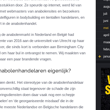
sstukken door. Ze speurde op internet, werd lid van
augu
Cardiotraining
Nutriënt Timing
 met webmasters van anabolensites en bezoekers
juli
Hartslag en intensiteit
Voedingsfouten top 5
elfiguren in bodybuilding en tientallen handelaren, en
juni
Combi van cardio en kracht
Veel gestelde vragen
rt in de anabolenhandel.
mei
Trainingsfouten top 10
 de anabolenmarkt in Nederland en België had
april
Veel gestelde vragen
nte van 2016 aan de universiteit van Utrecht op haar
maar
ker, die sinds kort is verbonden aan Birmingham City
febru
nd om haar bul in ontvangst te nemen. Wij maakten van
janu
 haar een paar brandende vragen.
nabolenhandelaren eigenlijk?
ien denkt. Het stereotype van de anabolenhandelaar
 onverschillig staat tegenover de schade die zijn
ringsdiensten doen daar vaak nog een schepje
elen’ en ‘de georganiseerde misdaad’ die in de
 De meeste Nederlandse en Belgische handelaren die