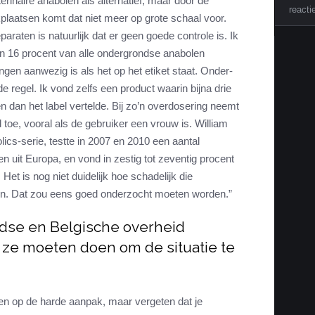
inaire anabolen als alternatief, maar door de
reacti
aatsen komt dat niet meer op grote schaal voor.
araten is natuurlijk dat er geen goede controle is. Ik
in 16 procent van alle ondergrondse anabolen
ngen aanwezig is als het op het etiket staat. Onder-
 regel. Ik vond zelfs een product waarin bijna drie
dan het label vertelde. Bij zo’n overdosering neemt
d toe, vooral als de gebruiker een vrouw is. William
lics-serie, testte in 2007 en 2010 een aantal
uit Europa, en vond in zestig tot zeventig procent
Het is nog niet duidelijk hoe schadelijk die
jn. Dat zou eens goed onderzocht moeten worden.”
dse en Belgische overheid
ze moeten doen om de situatie te
ten op de harde aanpak, maar vergeten dat je