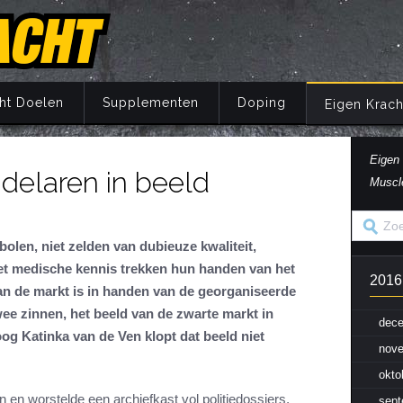
ht Doelen
Supplementen
Doping
Eigen Krach
Eigen
elaren in beeld
Muscl
Trainingsprincipes
Principes
Belang van voeding
Wat is doping?
Principes
Eigen Kracht Fi
Ove
S
A
Krachttraining
Training
Energie
Doping en de wet
Training
Her
Pr
Krachtoefeningen Benen
Voeding
Eiwitten
Nuchtere feiten over doping
Voeding
Ve
en, niet zelden van dubieuze kwaliteit,
S
n
Krachtoefeningen Armen
Supplementen
Koolhydraten
Veel gestelde vragen
Supplementen
et medische kennis trekken hun handen van het
i
2016
an de markt is in handen van de georganiseerde
Krachtoefeningen Borst
Herstel
Vetten
Herstel
in
ee zinnen, het beeld van de zwarte markt in
Krachtoefeningen Buik
Mentaal
Vocht
Mentaal
dec
og Katinka van de Ven klopt dat beeld niet
ma
Krachtoefeningen Billen
Jaarprogramma
Vezels
Jaarprogramma
nov
okto
Krachtoefeningen Rug
Vitaminen
en worstelde een archiefkast vol politiedossiers,
sep
Krachtoefeningen Schouders
Mineralen