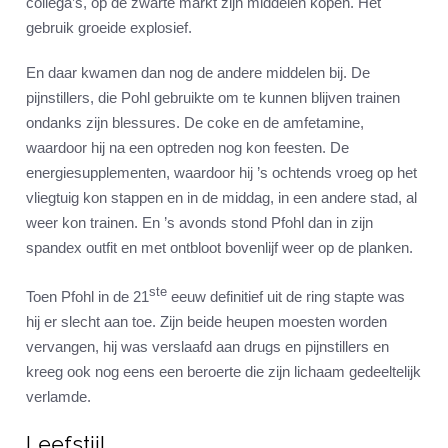
collega’s, op de zwarte markt zijn middelen kopen. Het
gebruik groeide explosief.
En daar kwamen dan nog de andere middelen bij. De
pijnstillers, die Pohl gebruikte om te kunnen blijven trainen
ondanks zijn blessures. De coke en de amfetamine,
waardoor hij na een optreden nog kon feesten. De
energiesupplementen, waardoor hij ’s ochtends vroeg op het
vliegtuig kon stappen en in de middag, in een andere stad, al
weer kon trainen. En ’s avonds stond Pfohl dan in zijn
spandex outfit en met ontbloot bovenlijf weer op de planken.
ste
Toen Pfohl in de 21
eeuw definitief uit de ring stapte was
hij er slecht aan toe. Zijn beide heupen moesten worden
vervangen, hij was verslaafd aan drugs en pijnstillers en
kreeg ook nog eens een beroerte die zijn lichaam gedeeltelijk
verlamde.
Leefstijl