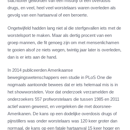
slachtoffer geworden van een misdrijf of een overdosis
drugs, en veel, heel veel worstelaars waren overleden als
gevolg van een hartaanval of een beroerte.
Ongetwijfeld hadden lang niet al die sterfgevallen iets met de
worstelsport te maken. Maar als dertig procent van een
groep mannen, die fit genoeg zijn om met mensenlichamen
te gooien alsof ze niets wegen, twintig jaar later is overleden,
dan is er iets aan de hand.
In 2014 publiceerden Amerikaanse
bewegingswetenschappers een studie in PLoS One die
nogmaals aantoonde bewees dat er iets helemaal mis is in
het showworstelen. Voor dat onderzoek verzamelden de
onderzoekers 557 profworstelaars die tussen 1985 en 2011
actief waren geweest, en vergeleken die met doorsnee-
Amerikanen. De kans op een dodelijke overdosis drugs of
pijnstillers was onder worstelaars was 120 keer groter dan
normaal, de kans op een fatale hartaanval 15 keer hoger en