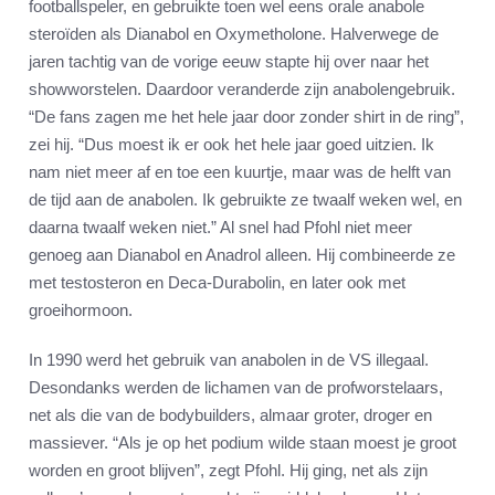
footballspeler, en gebruikte toen wel eens orale anabole
steroïden als Dianabol en Oxymetholone. Halverwege de
jaren tachtig van de vorige eeuw stapte hij over naar het
showworstelen. Daardoor veranderde zijn anabolengebruik.
“De fans zagen me het hele jaar door zonder shirt in de ring”,
zei hij. “Dus moest ik er ook het hele jaar goed uitzien. Ik
nam niet meer af en toe een kuurtje, maar was de helft van
de tijd aan de anabolen. Ik gebruikte ze twaalf weken wel, en
daarna twaalf weken niet.” Al snel had Pfohl niet meer
genoeg aan Dianabol en Anadrol alleen. Hij combineerde ze
met testosteron en Deca-Durabolin, en later ook met
groeihormoon.
In 1990 werd het gebruik van anabolen in de VS illegaal.
Desondanks werden de lichamen van de profworstelaars,
net als die van de bodybuilders, almaar groter, droger en
massiever. “Als je op het podium wilde staan moest je groot
worden en groot blijven”, zegt Pfohl. Hij ging, net als zijn