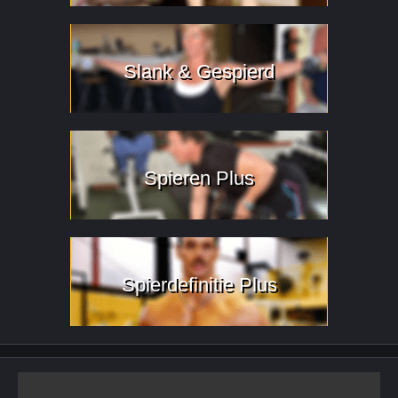
Slank & Gespierd
Spieren Plus
Spierdefinitie Plus