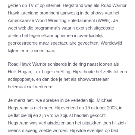
gezien op TV of op internet. Hegstrand was als Road Warrior
Hawk jarenlang prominent aanwezig in de shows van het
Amerikaanse World Wrestling Entertainment (WWE). Je
weet wel: die programma’s waarin exotisch uitgedoste
atleten het tegen elkaar opnemen in overduidelijk
georkestreerde maar spectaculaire gevechten. Wereldwijd
kijken er miljoenen naar.
Road Hawk Warrior schitterde in de ring naast iconen als
Hulk Hogan, Lex Luger en Sting. Hij schopte het zelfs tot een
actiepoppetje, en dan doe je het als showworstelaar
helemaal niet verkeerd.
Je merkt het: we spreken in de verleden tijd. Michael
Hegstrand is niet meer. Hij overleed op 19 oktober 2003, in
de flat die hij en zijn vrouw zojuist hadden gekocht.
Hegstrand was verhuisdozen aan het uitpakken toen hij zich
ineens slaperig voelde worden. Hij wilde eventjes op bed