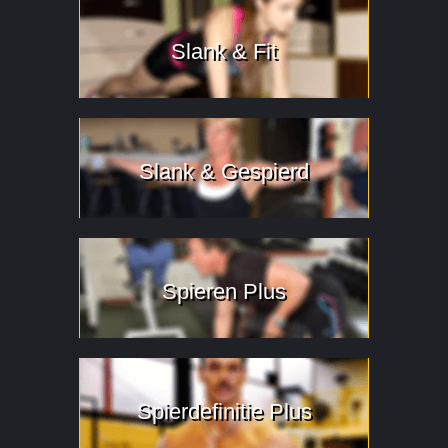
Slank & Fit
Slank & Gespierd
Spieren Plus
Spierdefinitie Plus