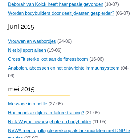
Deborah van Kolck heeft haar passie gevonden
(10-07)
Worden bodybuilders door deeltijdvasten gespierder?
(06-07)
juni 2015
Vrouwen en wasbordjes
(24-06)
Niet bij sport alleen
(19-06)
CrossFit sterke loot aan de fitnessboom
(16-06)
Anabolen, abcessen en het ontwrichte immuunsysteem
(04-
06)
mei 2015
Message in a bottle
(27-05)
Hoe noodzakelijk is to-failure-training?
(21-05)
Rick Wayne: dwarsgebakken bodybuilder
(11-05)
NVWA roept op illegale verkoop afslankmiddelen met DNP te