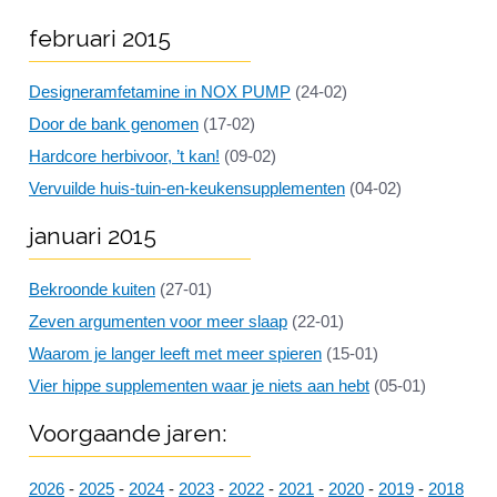
februari 2015
Designeramfetamine in NOX PUMP
(24-02)
Door de bank genomen
(17-02)
Hardcore herbivoor, ’t kan!
(09-02)
Vervuilde huis-tuin-en-keukensupplementen
(04-02)
januari 2015
Bekroonde kuiten
(27-01)
Zeven argumenten voor meer slaap
(22-01)
Waarom je langer leeft met meer spieren
(15-01)
Vier hippe supplementen waar je niets aan hebt
(05-01)
Voorgaande jaren:
2026
-
2025
-
2024
-
2023
-
2022
-
2021
-
2020
-
2019
-
2018