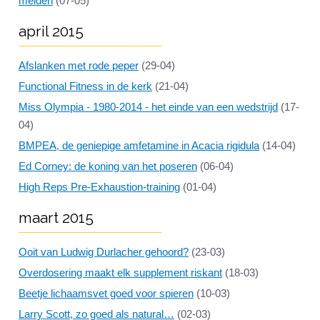
melden
(07-05)
april 2015
Afslanken met rode peper
(29-04)
Functional Fitness in de kerk
(21-04)
Miss Olympia - 1980-2014 - het einde van een wedstrijd
(17-
04)
BMPEA, de geniepige amfetamine in Acacia rigidula
(14-04)
Ed Corney: de koning van het poseren
(06-04)
High Reps Pre-Exhaustion-training
(01-04)
maart 2015
Ooit van Ludwig Durlacher gehoord?
(23-03)
Overdosering maakt elk supplement riskant
(18-03)
Beetje lichaamsvet goed voor spieren
(10-03)
Larry Scott, zo goed als natural…
(02-03)