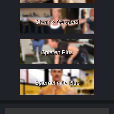
Slank & Gespierd
Spieren Plus
Spierdefinitie Plus