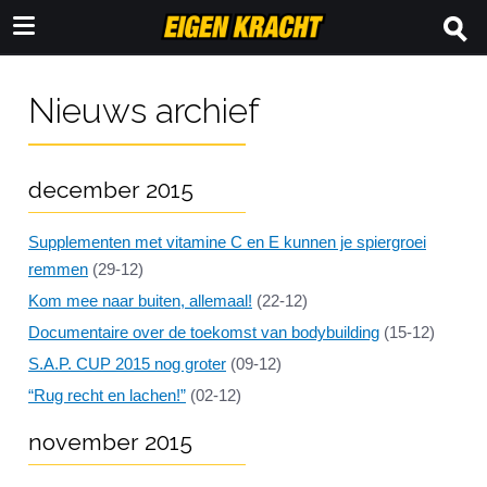
Nieuws archief
december 2015
Supplementen met vitamine C en E kunnen je spiergroei
remmen
(29-12)
Kom mee naar buiten, allemaal!
(22-12)
Documentaire over de toekomst van bodybuilding
(15-12)
S.A.P. CUP 2015 nog groter
(09-12)
“Rug recht en lachen!”
(02-12)
november 2015