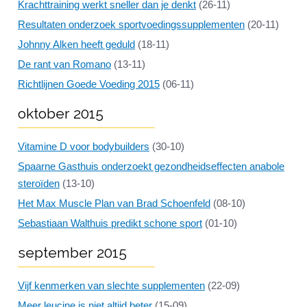
Krachttraining werkt sneller dan je denkt
(26-11)
Resultaten onderzoek sportvoedingssupplementen
(20-11)
Johnny Alken heeft geduld
(18-11)
De rant van Romano
(13-11)
Richtlijnen Goede Voeding 2015
(06-11)
oktober 2015
Vitamine D voor bodybuilders
(30-10)
Spaarne Gasthuis onderzoekt gezondheidseffecten anabole
steroïden
(13-10)
Het Max Muscle Plan van Brad Schoenfeld
(08-10)
Sebastiaan Walthuis predikt schone sport
(01-10)
september 2015
Vijf kenmerken van slechte supplementen
(22-09)
Meer leucine is niet altijd beter
(15-09)