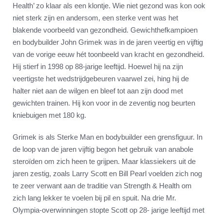
Health’ zo klaar als een klontje. Wie niet gezond was kon ook
niet sterk zijn en andersom, een sterke vent was het
blakende voorbeeld van gezondheid. Gewichthefkampioen
en bodybuilder John Grimek was in de jaren veertig en vijftig
van de vorige eeuw hét toonbeeld van kracht en gezondheid.
Hij stierf in 1998 op 88-jarige leeftijd. Hoewel hij na zijn
veertigste het wedstrijdgebeuren vaarwel zei, hing hij de
halter niet aan de wilgen en bleef tot aan zijn dood met
gewichten trainen. Hij kon voor in de zeventig nog beurten
kniebuigen met 180 kg.
Grimek is als Sterke Man en bodybuilder een grensfiguur. In
de loop van de jaren vijftig begon het gebruik van anabole
steroïden om zich heen te grijpen. Maar klassiekers uit de
jaren zestig, zoals Larry Scott en Bill Pearl voelden zich nog
te zeer verwant aan de traditie van Strength & Health om
zich lang lekker te voelen bij pil en spuit. Na drie Mr.
Olympia-overwinningen stopte Scott op 28- jarige leeftijd met