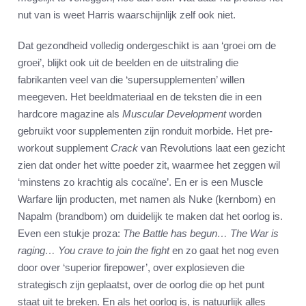
nut van is weet Harris waarschijnlijk zelf ook niet.
Dat gezondheid volledig ondergeschikt is aan ‘groei om de
groei’, blijkt ook uit de beelden en de uitstraling die
fabrikanten veel van die ‘supersupplementen’ willen
meegeven. Het beeldmateriaal en de teksten die in een
hardcore magazine als
Muscular Development
worden
gebruikt voor supplementen zijn ronduit morbide. Het pre-
workout supplement
Crack
van Revolutions laat een gezicht
zien dat onder het witte poeder zit, waarmee het zeggen wil
‘minstens zo krachtig als cocaïne’. En er is een Muscle
Warfare lijn producten, met namen als Nuke (kernbom) en
Napalm (brandbom) om duidelijk te maken dat het oorlog is.
Even een stukje proza:
The Battle has begun… The War is
raging…
You crave to join the fight
en zo gaat het nog even
door over ‘superior firepower’, over explosieven die
strategisch zijn geplaatst, over de oorlog die op het punt
staat uit te breken. En als het oorlog is, is natuurlijk alles