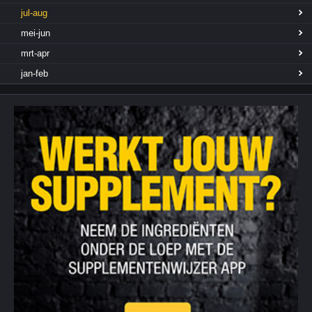
jul-aug
mei-jun
mrt-apr
jan-feb