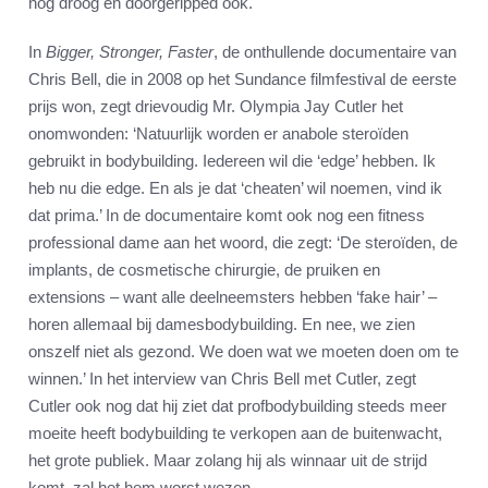
nog droog en doorgeripped ook.
In
Bigger, Stronger, Faster
, de onthullende documentaire van
Chris Bell, die in 2008 op het Sundance filmfestival de eerste
prijs won, zegt drievoudig Mr. Olympia Jay Cutler het
onomwonden: ‘Natuurlijk worden er anabole steroïden
gebruikt in bodybuilding. Iedereen wil die ‘edge’ hebben. Ik
heb nu die edge. En als je dat ‘cheaten’ wil noemen, vind ik
dat prima.’ In de documentaire komt ook nog een fitness
professional dame aan het woord, die zegt: ‘De steroïden, de
implants, de cosmetische chirurgie, de pruiken en
extensions – want alle deelneemsters hebben ‘fake hair’ –
horen allemaal bij damesbodybuilding. En nee, we zien
onszelf niet als gezond. We doen wat we moeten doen om te
winnen.’ In het interview van Chris Bell met Cutler, zegt
Cutler ook nog dat hij ziet dat profbodybuilding steeds meer
moeite heeft bodybuilding te verkopen aan de buitenwacht,
het grote publiek. Maar zolang hij als winnaar uit de strijd
komt, zal het hem worst wezen.