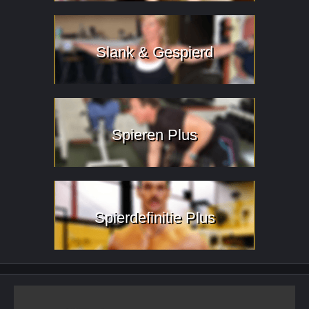
Slank & Gespierd
Spieren Plus
Spierdefinitie Plus