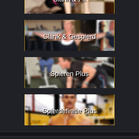
Slank & Gespierd
Spieren Plus
Spierdefinitie Plus