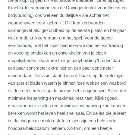
die je loopt bij gebruik van anabole steroïden, zit er bij Eigen
Kracht (de campagne van de Dopingautoriteit voor fitness en
bodybuilding) ook wel een duidelijke visie achter het
waarschuwen voor ‘gebruik’. Die kan kort worden
samengevat als: gezondheid op de eerste plaats en het gaat
niet om de knikkers maar om het spel. Voor de goede
verstaander, met het ‘spel’ bedoelen we dan het via training
en voeding ontdekken en ontwikkelen van je eigen
mogelijkheden. Daarmee trek je bodybuilding ‘breder’ dan
een paar centimeter extra hier en een paar centimeter
minder daar. Die visie staat dan ook haaks op de kretologie
van allerlei bladen waarin je binnen ‘zes weken een wasbord’
of ‘drie centimeters op de biceps’ hebt opgebouwd. Alles met
minimale inspanning en maximaal resultaat. Klinkt goed,
maar wanneer je alles met minimale inspanning zou kunnen
bereiken wordt het leven heel snel saai. En de les die je leert
is, dat dingen die makkelijk te krijgen zijn een hele korte
houdbaarheidsdatum hebben. Kortom, om een beetje