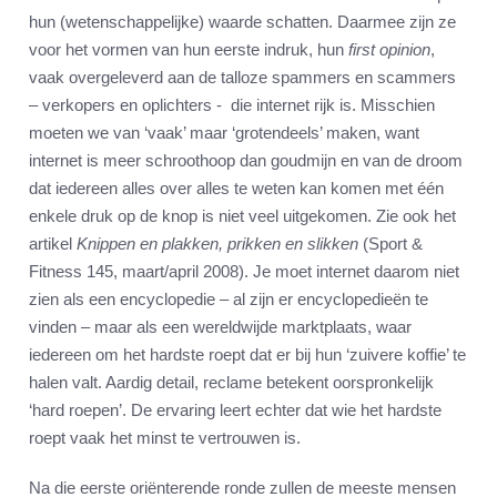
hun (wetenschappelijke) waarde schatten. Daarmee zijn ze
voor het vormen van hun eerste indruk, hun
first opinion
,
vaak overgeleverd aan de talloze spammers en scammers
– verkopers en oplichters - die internet rijk is. Misschien
moeten we van ‘vaak’ maar ‘grotendeels’ maken, want
internet is meer schroothoop dan goudmijn en van de droom
dat iedereen alles over alles te weten kan komen met één
enkele druk op de knop is niet veel uitgekomen. Zie ook het
artikel
Knippen en plakken, prikken en slikken
(Sport &
Fitness 145, maart/april 2008). Je moet internet daarom niet
zien als een encyclopedie – al zijn er encyclopedieën te
vinden – maar als een wereldwijde marktplaats, waar
iedereen om het hardste roept dat er bij hun ‘zuivere koffie’ te
halen valt. Aardig detail, reclame betekent oorspronkelijk
‘hard roepen’. De ervaring leert echter dat wie het hardste
roept vaak het minst te vertrouwen is.
Na die eerste oriënterende ronde zullen de meeste mensen