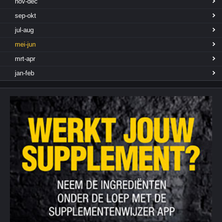
nov-dec
sep-okt
jul-aug
mei-jun
mrt-apr
jan-feb