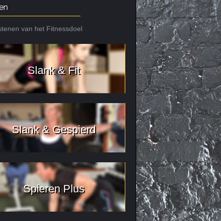
en
tenen van het Fitnessdoel
Slank & Fit
Slank & Gespierd
Spieren Plus