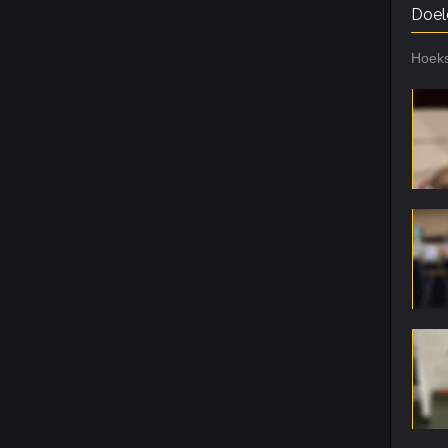
Doel
Hoeks