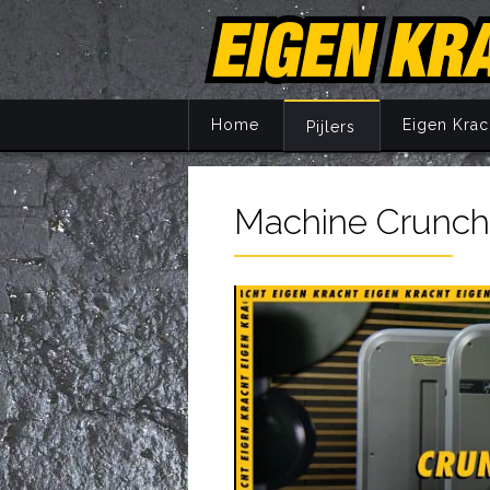
Home
Eigen Krac
Pijlers
Machine Crunch
Principes
Training
Voeding
Supplemente
Herstel
Mentaal
Jaarprogram