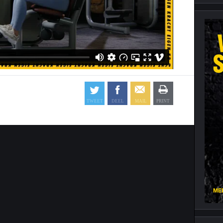
Cardiotraining
Nutriënt Timing
Hartslag en intensiteit
Voedingsfouten top 5
Combi van cardio en kracht
Veel gestelde vragen
Trainingsfouten top 10
Veel gestelde vragen