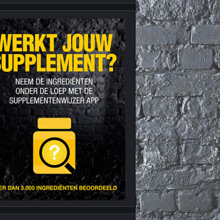
Nieuws archief
Citrus Aurantium
Tribulus Terrestris
Vitaminen en
mineralen
Weight Gainers