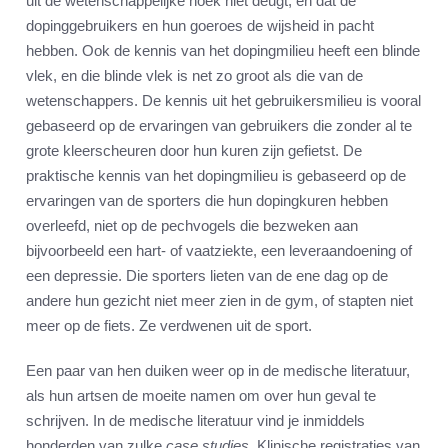
uit de wetenschappelijke hoek niet deugt, en dat de
dopinggebruikers en hun goeroes de wijsheid in pacht
hebben. Ook de kennis van het dopingmilieu heeft een blinde
vlek, en die blinde vlek is net zo groot als die van de
wetenschappers. De kennis uit het gebruikersmilieu is vooral
gebaseerd op de ervaringen van gebruikers die zonder al te
grote kleerscheuren door hun kuren zijn gefietst. De
praktische kennis van het dopingmilieu is gebaseerd op de
ervaringen van de sporters die hun dopingkuren hebben
overleefd, niet op de pechvogels die bezweken aan
bijvoorbeeld een hart- of vaatziekte, een leveraandoening of
een depressie. Die sporters lieten van de ene dag op de
andere hun gezicht niet meer zien in de gym, of stapten niet
meer op de fiets. Ze verdwenen uit de sport.
Een paar van hen duiken weer op in de medische literatuur,
als hun artsen de moeite namen om over hun geval te
schrijven. In de medische literatuur vind je inmiddels
honderden van zulke
case studies
. Klinische registraties van