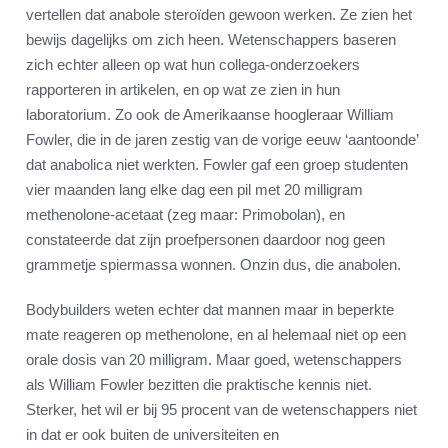
vertellen dat anabole steroïden gewoon werken. Ze zien het
bewijs dagelijks om zich heen. Wetenschappers baseren
zich echter alleen op wat hun collega-onderzoekers
rapporteren in artikelen, en op wat ze zien in hun
laboratorium. Zo ook de Amerikaanse hoogleraar William
Fowler, die in de jaren zestig van de vorige eeuw ‘aantoonde’
dat anabolica niet werkten. Fowler gaf een groep studenten
vier maanden lang elke dag een pil met 20 milligram
methenolone-acetaat (zeg maar: Primobolan), en
constateerde dat zijn proefpersonen daardoor nog geen
grammetje spiermassa wonnen. Onzin dus, die anabolen.
Bodybuilders weten echter dat mannen maar in beperkte
mate reageren op methenolone, en al helemaal niet op een
orale dosis van 20 milligram. Maar goed, wetenschappers
als William Fowler bezitten die praktische kennis niet.
Sterker, het wil er bij 95 procent van de wetenschappers niet
in dat er ook buiten de universiteiten en