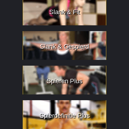
Slank & Fit
Slank & Gespierd
Spieren Plus
Spierdefinitie Plus