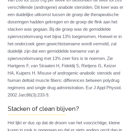
verschillende (androgene) anabole steroïden. Dit keer was er
een duidelijke uitkomst tussen de groep die therapeutische
doseringen hadden gekregen en de groep die flink aan het
stacken was gegaan. Bij die groep was de gemiddelde
spiervezelomvang met bijna 13% toegenomen. Hoewel er in
het onderzoek geen gewichtstoename wordt vermeld, zal
duidelijk zijn dat een gemiddelde toename van je
spiervezelomvang met 13% zeer fors is te noemen. Zie
Hartgens F, van Straaten H, Fideldij S, Rietjens G, Keizer
HA, Kuipers H. Misuse of androgenic-anabolic steroids and
human deltoid muscle fibers: differences between polydrug
regimens and single drug administration. Eur J Appl Physiol.
2002 Jan;86(3):233-9.
Stacken of clean blijven?
Het lijkt er dus op dat de droom van het voorzichtige, kleine
kuren in rook is opgegaan en dat er niets anders opzit dan je