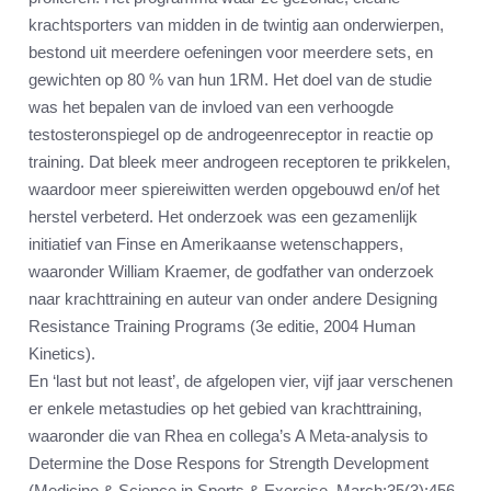
krachtsporters van midden in de twintig aan onderwierpen,
bestond uit meerdere oefeningen voor meerdere sets, en
gewichten op 80 % van hun 1RM. Het doel van de studie
was het bepalen van de invloed van een verhoogde
testosteronspiegel op de androgeenreceptor in reactie op
training. Dat bleek meer androgeen receptoren te prikkelen,
waardoor meer spiereiwitten werden opgebouwd en/of het
herstel verbeterd. Het onderzoek was een gezamenlijk
initiatief van Finse en Amerikaanse wetenschappers,
waaronder William Kraemer, de godfather van onderzoek
naar krachttraining en auteur van onder andere Designing
Resistance Training Programs (3e editie, 2004 Human
Kinetics).
En ‘last but not least’, de afgelopen vier, vijf jaar verschenen
er enkele metastudies op het gebied van krachttraining,
waaronder die van Rhea en collega’s A Meta-analysis to
Determine the Dose Respons for Strength Development
(Medicine & Science in Sports & Exercise, March;35(3):456-