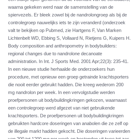
waarna gekeken werd naar de samenstelling van de
spiervezels. Er bleek zowel bij de nandrolongroep als bij de
controlegroep nauwelijks iets te zijn veranderd (onderzoek
valt te bekijken op Pubmed, zie Hartgens F, Van Marken
Lichtenbelt WD, Ebbing S, Vollaard N, Rietjens G, Kuipers H.
Body composition and anthropometry in bodybuilders:
regional changes due to nandrolone decanoate
administration. In Int. J Sports Med. 2001 Apr;22(3): 235-41.
In een nieuwe studie herhaalde de onderzoekers hun
procedure, met opnieuw een groep getrainde krachtsporters
die nooit eerder gebruikt hadden. Die kreeg wederom 200
mg nandrolon per week. In een vervolgstudie werden
proefpersonen uit bodybuildingkringen gekozen, waarnaast
een controlegroep werd afgezet van niet gebruikende
krachtsporters. De proefpersonen uit bodybuildingkringen
gebruikten hardcore doseringen van anabolen die ze zelf op
de illegale markt hadden gekocht. Die doseringen varieerden
van 200 tot 1200 mg per week en bestonden uit twee tot zes