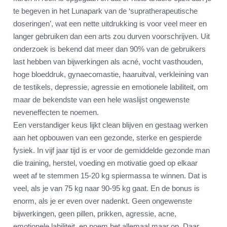
te begeven in het Lunapark van de ‘supratherapeutische
doseringen’, wat een nette uitdrukking is voor veel meer en
langer gebruiken dan een arts zou durven voorschrijven. Uit
onderzoek is bekend dat meer dan 90% van de gebruikers
last hebben van bijwerkingen als acné, vocht vasthouden,
hoge bloeddruk, gynaecomastie, haaruitval, verkleining van
de testikels, depressie, agressie en emotionele labiliteit, om
maar de bekendste van een hele waslijst ongewenste
neveneffecten te noemen.
Een verstandiger keus lijkt clean blijven en gestaag werken
aan het opbouwen van een gezonde, sterke en gespierde
fysiek. In vijf jaar tijd is er voor de gemiddelde gezonde man
die training, herstel, voeding en motivatie goed op elkaar
weet af te stemmen 15-20 kg spiermassa te winnen. Dat is
veel, als je van 75 kg naar 90-95 kg gaat. En de bonus is
enorm, als je er even over nadenkt. Geen ongewenste
bijwerkingen, geen pillen, prikken, agressie, acne,
emotionele labiliteit, en noem het allemaal maar op. Daar