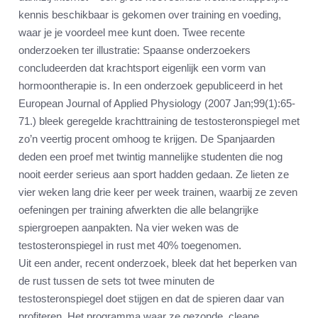
kennis beschikbaar is gekomen over training en voeding,
waar je je voordeel mee kunt doen. Twee recente
onderzoeken ter illustratie: Spaanse onderzoekers
concludeerden dat krachtsport eigenlijk een vorm van
hormoontherapie is. In een onderzoek gepubliceerd in het
European Journal of Applied Physiology (2007 Jan;99(1):65-
71.) bleek geregelde krachttraining de testosteronspiegel met
zo’n veertig procent omhoog te krijgen. De Spanjaarden
deden een proef met twintig mannelijke studenten die nog
nooit eerder serieus aan sport hadden gedaan. Ze lieten ze
vier weken lang drie keer per week trainen, waarbij ze zeven
oefeningen per training afwerkten die alle belangrijke
spiergroepen aanpakten. Na vier weken was de
testosteronspiegel in rust met 40% toegenomen.
Uit een ander, recent onderzoek, bleek dat het beperken van
de rust tussen de sets tot twee minuten de
testosteronspiegel doet stijgen en dat de spieren daar van
profiteren. Het programma waar ze gezonde, cleane