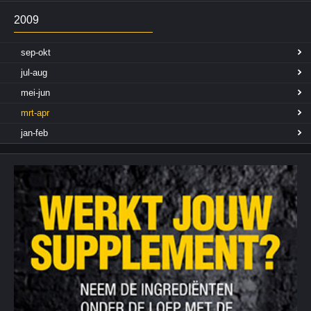
2009
sep-okt
jul-aug
mei-jun
mrt-apr
jan-feb