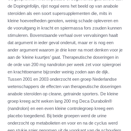
de Dopinginfolijn, rijst nogal eens het beeld op van anabole
steroïden als een soort supersupplementen die, mits in
kleine hoeveelheden genoten, weinig schade opleveren en
de vooruitgang in kracht en spiermassa fors zouden kunnen
stimuleren. Bovenstaande verhaal over vervalsingen haalt
dat argument in ieder geval onderuit, maar er is nog een
ander argument waarom je drie keer na moet denken voor je
aan de ‘kleine kuurtjes’ gaat. Therapeutische doseringen in
de orde van 200 mg nandrolon per week zet voor spiergroei
en krachttoename bijzonder weinig zoden aan de dijk.
Tussen 2001 en 2003 onderzocht een groep Nederlandse
wetenschappers de effecten van therapeutische doseringen
anabole steroïden op cleane, getrainde sporters. De kleine
groep kreeg acht weken lang 200 mg Deca Durabolin®
(nandrolon) en een even kleine controlegroep kreeg een
placebo toegediend. Bij beide groepen werd de urine
onderzocht op metabolieten en voor en na de cyclus werd
een stukje spier genomen uit de voorkant van de schouders,