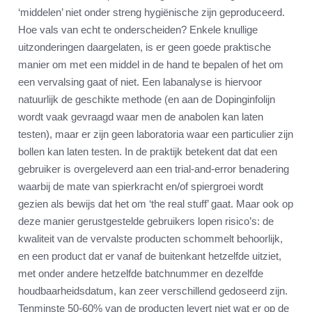
‘middelen’ niet onder streng hygiënische zijn geproduceerd.
Hoe vals van echt te onderscheiden? Enkele knullige
uitzonderingen daargelaten, is er geen goede praktische
manier om met een middel in de hand te bepalen of het om
een vervalsing gaat of niet. Een labanalyse is hiervoor
natuurlijk de geschikte methode (en aan de Dopinginfolijn
wordt vaak gevraagd waar men de anabolen kan laten
testen), maar er zijn geen laboratoria waar een particulier zijn
bollen kan laten testen. In de praktijk betekent dat dat een
gebruiker is overgeleverd aan een trial-and-error benadering
waarbij de mate van spierkracht en/of spiergroei wordt
gezien als bewijs dat het om ‘the real stuff’ gaat. Maar ook op
deze manier gerustgestelde gebruikers lopen risico’s: de
kwaliteit van de vervalste producten schommelt behoorlijk,
en een product dat er vanaf de buitenkant hetzelfde uitziet,
met onder andere hetzelfde batchnummer en dezelfde
houdbaarheidsdatum, kan zeer verschillend gedoseerd zijn.
Tenminste 50-60% van de producten levert niet wat er op de