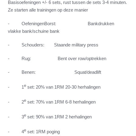
Basisoefeningen +/- 6 sets, rust tussen de sets 3-4 minuten.
Ze starten alle trainingen op deze manier
- OefeningenBorst: Bankdrukken
vlakke bank/schuine bank
- Schouders: Staande military press
- Rug: Bent over row/optrekken
- Benen: Squat/deadlift
e
- 1
set: 20% van 1RM 20-30 herhalingen
e
- 2
set: 70% van 1RM 6-8 herhalingen
e
- 3
set: 90% van 1RM 2 herhalingen
e
- 4
set: 1RM poging