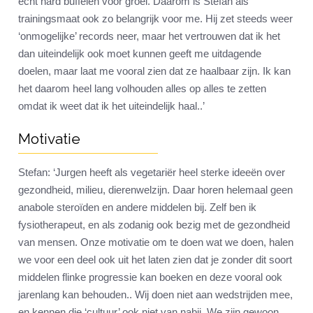
echt hard buffelen voor groei. Daarom is Stefan als
trainingsmaat ook zo belangrijk voor me. Hij zet steeds weer
‘onmogelijke’ records neer, maar het vertrouwen dat ik het
dan uiteindelijk ook moet kunnen geeft me uitdagende
doelen, maar laat me vooral zien dat ze haalbaar zijn. Ik kan
het daarom heel lang volhouden alles op alles te zetten
omdat ik weet dat ik het uiteindelijk haal..’
Motivatie
Stefan: ‘Jurgen heeft als vegetariër heel sterke ideeën over
gezondheid, milieu, dierenwelzijn. Daar horen helemaal geen
anabole steroïden en andere middelen bij. Zelf ben ik
fysiotherapeut, en als zodanig ook bezig met de gezondheid
van mensen. Onze motivatie om te doen wat we doen, halen
we voor een deel ook uit het laten zien dat je zonder dit soort
middelen flinke progressie kan boeken en deze vooral ook
jarenlang kan behouden.. Wij doen niet aan wedstrijden mee,
en kennen die ‘cultuur’ ook niet van nabij. We zijn gewoon