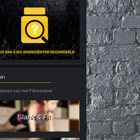
Nieuws archief
Citrus Aurantium
Tribulus Terrestris
Vitaminen en
mineralen
Weight Gainers
en
tenen van het Fitnessdoel
Slank & Fit