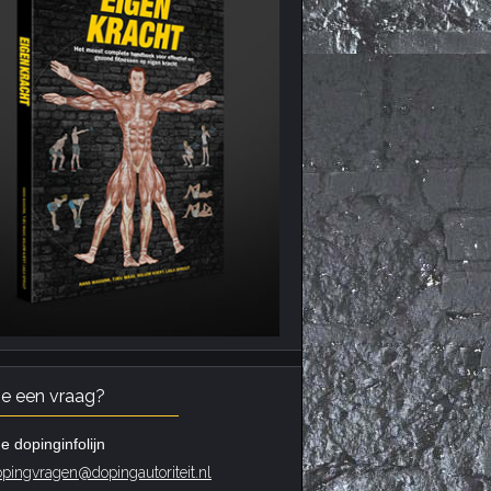
je een vraag?
e dopinginfolijn
pingvragen@dopingautoriteit.nl