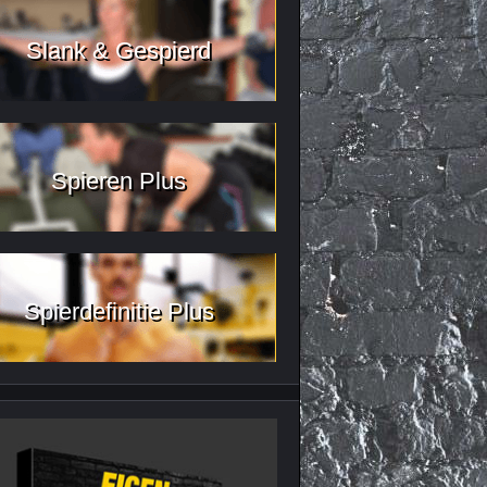
Slank & Gespierd
Spieren Plus
Spierdefinitie Plus