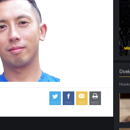
Cardiotraining
Nutriënt Timing
Hartslag en intensiteit
Voedingsfouten top 5
Combi van cardio en kracht
Veel gestelde vragen
Trainingsfouten top 10
Veel gestelde vragen
Doel
Hoeks